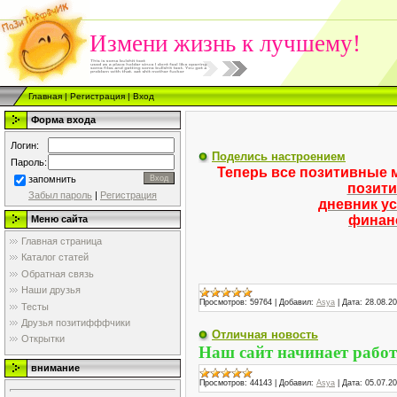
Измени жизнь к лучшему!
Главная
|
Регистрация
|
Вход
Форма входа
Логин:
Поделись настроением
Пароль:
Теперь все позитивные 
запомнить
позити
Забыл пароль
|
Регистрация
дневник у
финан
Меню сайта
Главная страница
Каталог статей
Обратная связь
Наши друзья
Просмотров:
59764
|
Добавил:
Asya
|
Дата:
28.08.2
Тесты
Друзья позитифффчики
Отличная новость
Открытки
Наш сайт начинает работ
внимание
Просмотров:
44143
|
Добавил:
Asya
|
Дата:
05.07.2