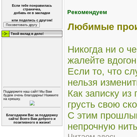
Если тебе понравилась
страничка,
Рекомендуем
добавь ее в закладки
или поделись с другом!
Любимые про
Твой вклад в дело!
Никогда ни о ч
жалейте вдогон
Если то, что сл
нельзя изменит
Как записку из
Поддержите наш сайт! Мы Вам
будем очень благодарны! Нажмите
на хрюшку.
грусть свою ск
С этим прошлы
Благодарим Вас за поддержку
сайта! Всего Вам доброго и
позитивного в жизни!
непрочную нить.
Читаем здесь...