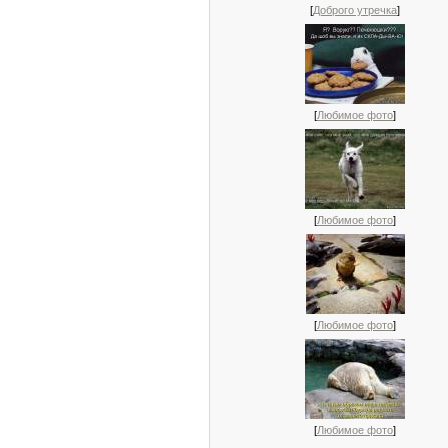
[
Доброго утречка
]
[
Любимое фото
]
[
Любимое фото
]
[
Любимое фото
]
[
Любимое фото
]